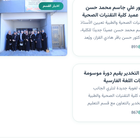
اخبار القسم
كتور علي جاسم محمد حسن
ميد كلية التقنيات الصحية
نيات الصحية والطبية تعيين الأستاذ
م محمد حسن عميدًا جديدًا للكلية،
دكتور حسن باقر هادي القزاز، ويُعد
اسم محمد حسن من الكفاءات
891
دارية البارزة، حيث حصل على شهادة
 باختصاص جراح...
لتخدير يقيم دورة موسومة
ت اللغة الفارسية
 لغوية جديدة لتثري الجانب
 كلية التقنيات الصحية والطبية
خدير بالتعاون مع قسم التعليم
ة الزهراء (عليها السلام) للبنات،
867
ص تلقين أساسيات اللغة الفارسية،
لتدريسي المِلاكات وال...