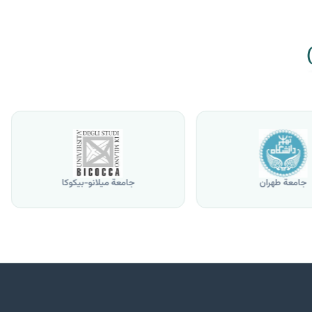
جامعة طهران
جامعة ميلانو-بيكوكا