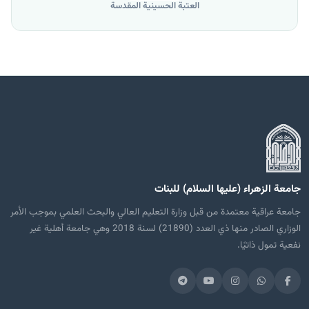
العتبة الحسينية المقدسة
جامعة الزهراء (عليها السلام) للبنات
جامعة عراقية معتمدة من قبل وزارة التعليم العالي والبحث العلمي بموجب الأمر
الوزاري الصادر منها ذي العدد (21890) لسنة 2018 وهي جامعة أهلية غير
نفعية تمول ذاتيًا.