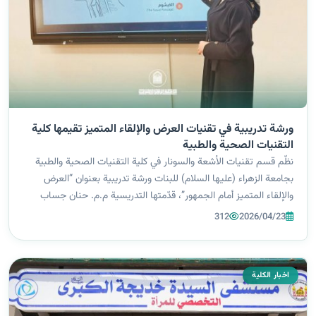
ورشة تدريبية في تقنيات العرض والإلقاء المتميز تقيمها كلية
التقنيات الصحية والطبية
نظّم قسم تقنيات الأشعة والسونار في كلية التقنيات الصحية والطبية
بجامعة الزهراء (عليها السلام) للبنات ورشة تدريبية بعنوان “العرض
والإلقاء المتميز أمام الجمهور”، قدّمتها التدريسية م.م. حنان جساب
محمد، بهدف تطوير مهارات الطالبات في التواصل الفعّال والتقديم
312
2026/04/23
الاحتر...
اخبار الكلية