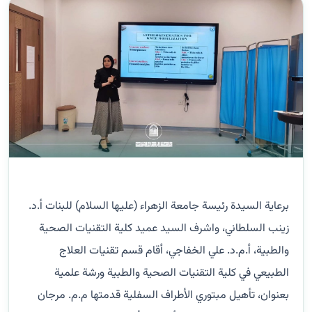
برعاية السيدة رئيسة جامعة الزهراء (عليها السلام) للبنات أ.د.
زينب السلطاني، واشرف السيد عميد كلية التقنيات الصحية
والطبية، أ.م.د. علي الخفاجي، أقام قسم تقنيات العلاج
الطبيعي في كلية التقنيات الصحية والطبية ورشة علمية
بعنوان، تأهيل مبتوري الأطراف السفلية قدمتها م.م. مرجان