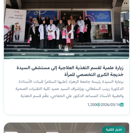
زيارة علمية لقسم التغذية العلاجية إلى مستشفى السيدة
خديجة الكبرى التخصصي للمرأة
برعاية السيدة رئيسة جامعة الزهراء (عليها السلام) للبنات الأستاذة
الدكتورة زينب السلطاني، وبإشراف السيد عميد كلية التقنيات الصحية
والطبية الأستاذ المساعد الدكتور علي الخفاجي، نظّم قسم التغذية
العلاجية في الكلية زيارة علمية إلى مستشفى السيدة خديجة الكبرى
1,200
2026/03/16
التخصصي...
اخبار الكلية